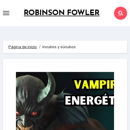
Saltar
al
ROBINSON FOWLER
contenido
Página de inicio
íncubos y súcubos