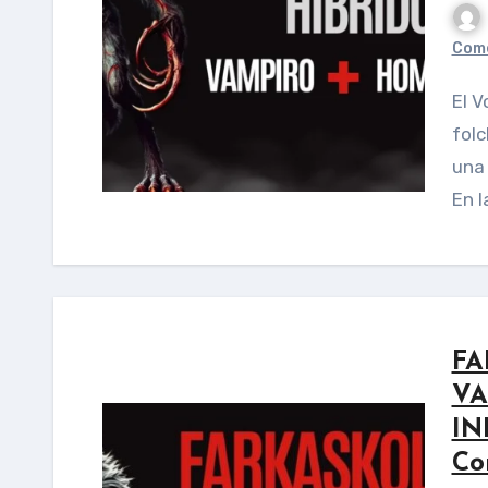
Come
El Volkodlak es una figura legendaria presente en el
folc
una 
En l
FA
VA
IN
Co