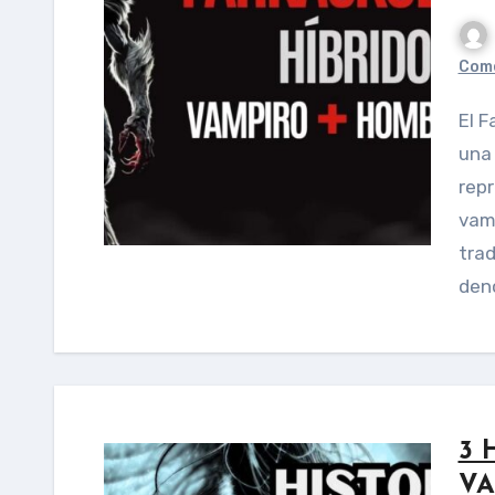
Come
El Farkaskoldus (pronunciado far-kash-kól-dush) es
una 
rep
vam
trad
den
3 
VA