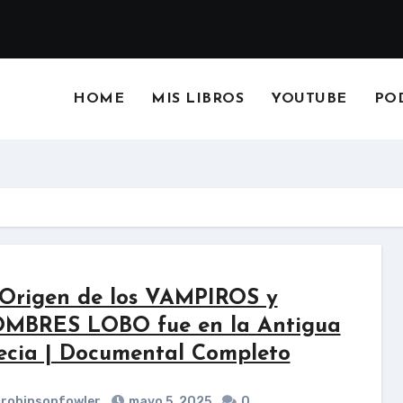
HOME
MIS LIBROS
YOUTUBE
PO
 Origen de los VAMPIROS y
MBRES LOBO fue en la Antigua
ecia | Documental Completo
robinsonfowler
mayo 5, 2025
0