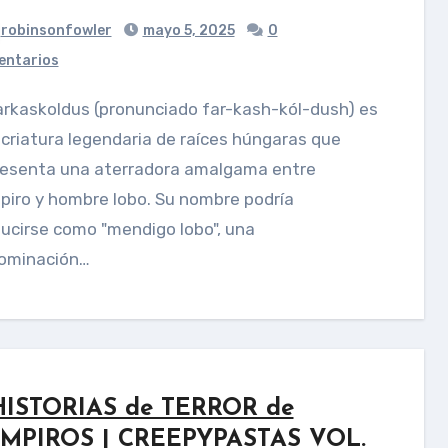
robinsonfowler
mayo 5, 2025
0
ntarios
criatura legendaria de raíces húngaras que
resenta una aterradora amalgama entre
piro y hombre lobo. Su nombre podría
ucirse como "mendigo lobo", una
ominación…
HISTORIAS de TERROR de
MPIROS | CREEPYPASTAS VOL.