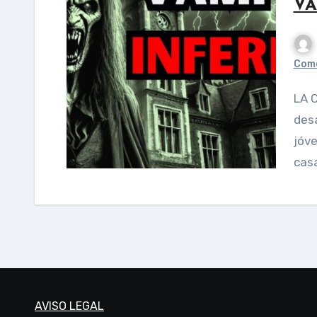
VA
Come
LA CASA DEL NÚMERO 43 Era la tercera
des
jóve
cas
AVISO LEGAL