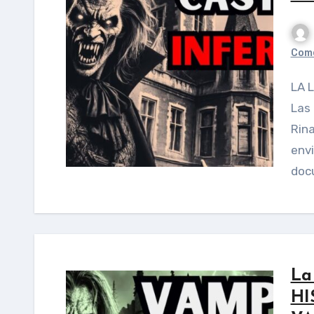
Come
LA LUZ DE LOS COLMILLOS Transilvania. Octubre.
Las 
Rin
envi
doc
La
HI