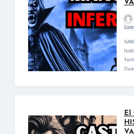
VA
Come
SANGRE DE MI SANGRE La última vez que vieron a
Isab
torm
Cua
El
HI
VA