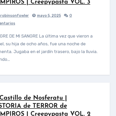
MPIROS | Creepypasta VOL. 3
robinsonfowler
mayo 5, 2025
0
ntarios
el, su hija de ocho años, fue una noche de
enta. Jugaba en el jardín trasero, bajo la lluvia.
ndo…
 Castillo de Nosferatu |
STORIA de TERROR de
MPIROS | Creepypasta VOL. 2