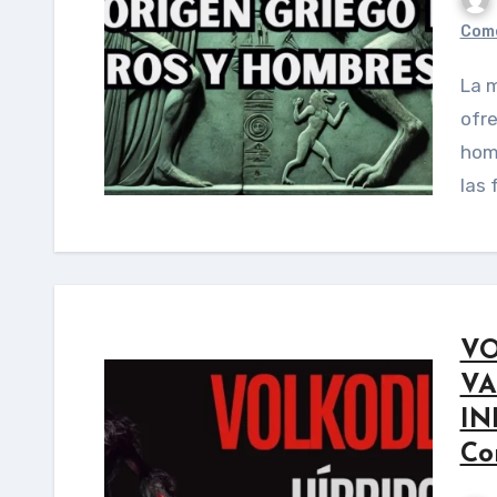
Come
La mitología griega, rica en relatos sobrenaturales,
ofre
homb
las 
VO
VA
IN
Co