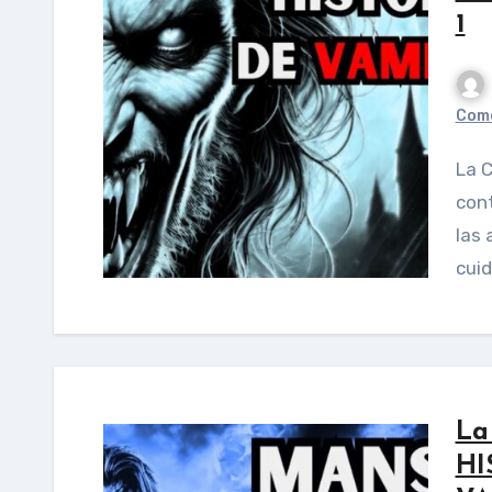
1
Come
La Cena Mónica, una estudiante universitaria, fue
con
las 
cuid
La
HI