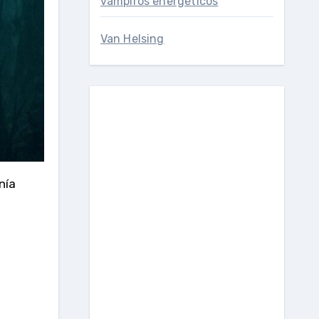
vampiros energéticos
Van Helsing
nía