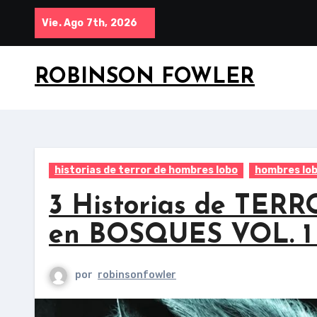
Saltar
Vie. Ago 7th, 2026
al
contenido
ROBINSON FOWLER
historias de terror de hombres lobo
hombres lo
3 Historias de TE
en BOSQUES VOL. 1 
por
robinsonfowler