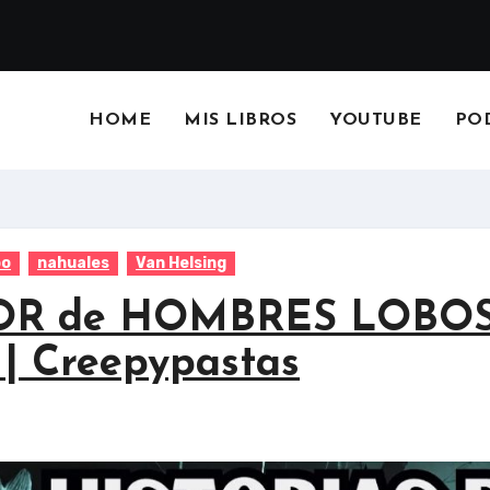
HOME
MIS LIBROS
YOUTUBE
PO
bo
nahuales
Van Helsing
RROR de HOMBRES LOBO
| Creepypastas